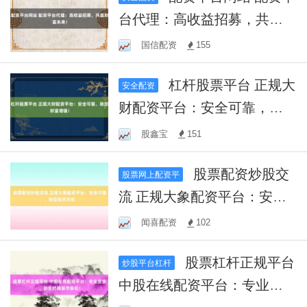
台代理：高收益招募，共赢
财富未来！
国信配资
155
杠杆股票平台 正规大
安全配资
财配资平台：安全可靠，助
您财富增值！
股鑫宝
151
股票配资炒股交
股票网上配资平
流 正规大象配资平台：安全
可靠，助您投资无忧
闻喜配资
102
股票杠杆正规平台
炒股平台杠杆
中股在线配资平台：专业安