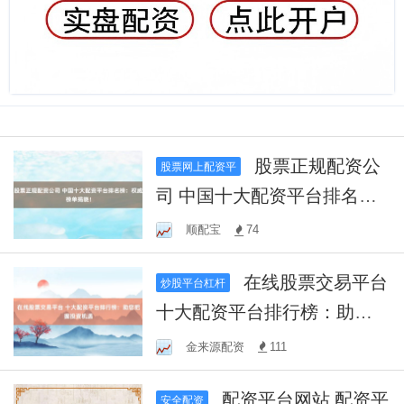
股票正规配资公
股票网上配资平
司 中国十大配资平台排名
榜：权威榜单揭晓！
顺配宝
74
在线股票交易平台
炒股平台杠杆
十大配资平台排行榜：助您
把握投资机遇
金来源配资
111
配资平台网站 配资平
安全配资