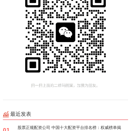
最近发表
股票正规配资公司 中国十大配资平台排名榜：权威榜单揭
01