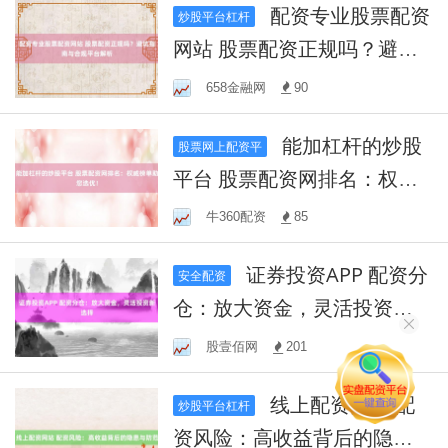
配资专业股票配资
炒股平台杠杆
网站 股票配资正规吗？避坑
指南与合规平台解析
658金融网
90
能加杠杆的炒股
股票网上配资平
平台 股票配资网排名：权威
榜单助您选优！
牛360配资
85
证券投资APP 配资分
安全配资
仓：放大资金，灵活投资新
选择
股壹佰网
201
线上配资网站 配
炒股平台杠杆
资风险：高收益背后的隐患